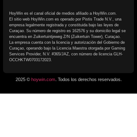
HoyWin es el canal oficial de medios afiliado a HoyWin.com.
El sitio web HoyWin.com es operado por Pistis Trade N.V., una
empresa legalmente registrada y constituida bajo las leyes de
Curaçao. Su número de registro es 162576 y su domicilio legal se
encuentra en Zuikertuintjeweg Z/N (Zuikertuin Tower), Curaçao.
La empresa cuenta con la licencia y autorización del Gobierno de
Curaçao, operando bajo la Licencia Maestra otorgada por Gaming
Services Provider, N.V. #365/JAZ, con número de licencia GLH-
OCCHKTW0703172023.
2025 ©
hoywin.com
. Todos los derechos reservados.