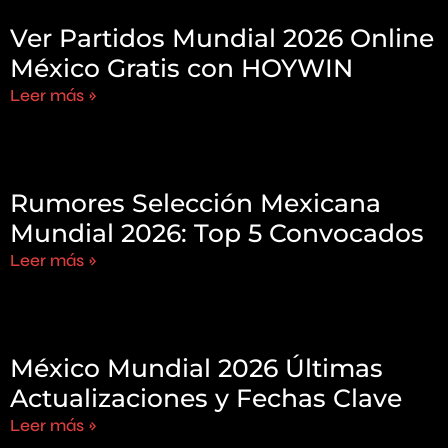
Ver Partidos Mundial 2026 Online
México Gratis con HOYWIN
Leer más »
Rumores Selección Mexicana
Mundial 2026: Top 5 Convocados
Leer más »
México Mundial 2026 Últimas
Actualizaciones y Fechas Clave
Leer más »