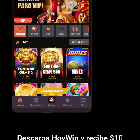
Descarga HoyWin y recibe $10