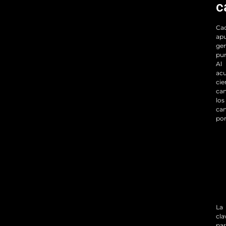
c
Ca
ap
ge
pun
Al
ac
cie
can
los
can
por
La
cla
pa