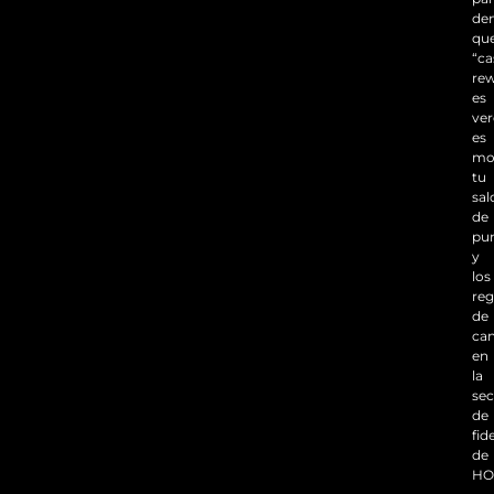
de
qu
“ca
re
es
ve
es
mo
tu
sal
de
pu
y
los
reg
de
can
en
la
sec
de
fid
de
HO