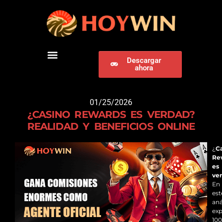
Descargar
ahora
DESCARGAR HOYWIN
01/25/2026
¿CASINO REWARDS ES VERDAD?
REALIDAD Y BENEFICIOS ONLINE
¿
C
Re
es
ve
En
est
aná
exp
10