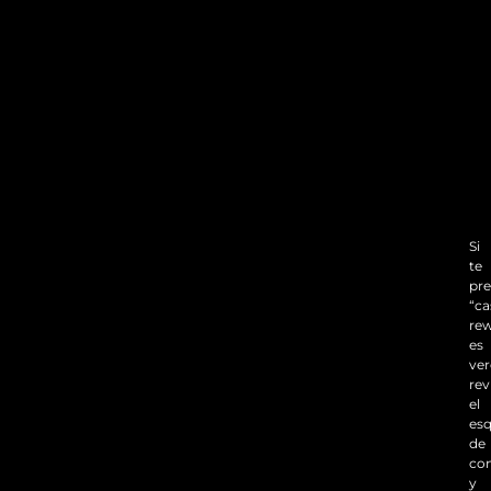
Si
te
pr
“ca
re
es
ver
rev
el
es
de
co
y