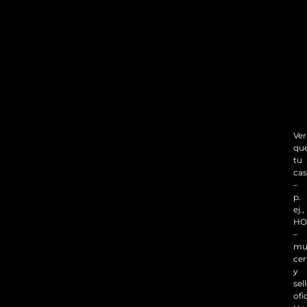
Ver
qu
tu
cas
–
p.
ej.,
HO
–
mu
cer
y
sel
ofi