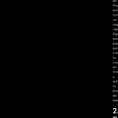
en
Pla
em
co
un
reg
ráp
Sig
est
pa
pa
cre
tu
cu
en
mi
y
act
tu
bo
de
bie
2