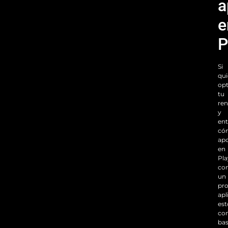
a
e
P
Si
qui
opt
tu
re
y
en
có
apo
en
Pla
co
un
pro
apl
est
con
ba