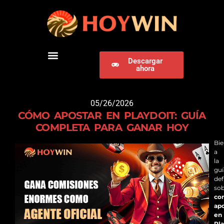
Descargar
ahora
DESCARGAR HOYWIN
05/26/2026
CÓMO APOSTAR EN PLAYDOIT: GUÍA
COMPLETA PARA GANAR HOY
Bi
a
la
guí
def
so
co
apo
en
Pla