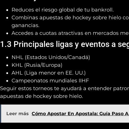
Reduces el riesgo global de tu bankroll.
Combinas apuestas de hockey sobre hielo con
ganancias.
Accedes a cuotas atractivas en mercados me
1.3 Principales ligas y eventos a se
NHL (Estados Unidos/Canadá)
KHL (Rusia/Europa)
AHL (Liga menor en EE. UU.)
Campeonatos mundiales IIHF
Seguir estos torneos te ayudará a entender patro
apuestas de hockey sobre hielo.
Leer más
Cómo Apostar En Apostala: Guía Paso A