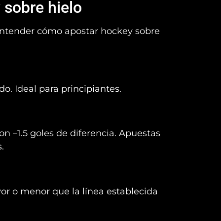
 sobre hielo
entender cómo apostar hockey sobre
o. Ideal para principiantes.
con –1.5 goles de diferencia. Apuestas
.
or o menor que la línea establecida