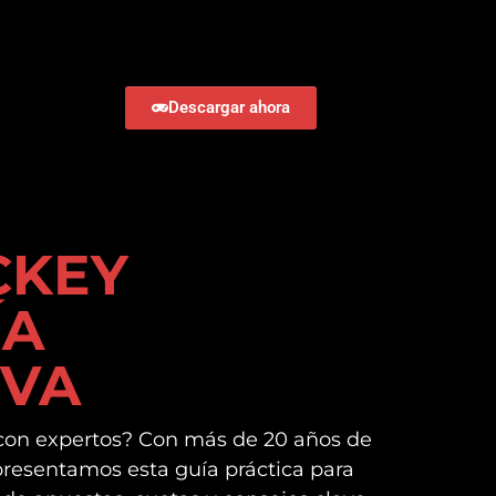
Descargar ahora
CKEY
ÍA
IVA
 con expertos? Con más de 20 años de
presentamos esta guía práctica para