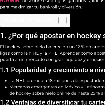
HOYWIN
. Descubre estrategias ganadoras, líneas
para maximizar tu bankroll y diversión.
Tabla de contenido
1. ¿Por qué apostar en hockey 
El hockey sobre hielo ha crecido un 12 % en audie
ligas como la NHL y la KHL. Aprender cómo aposta
puerta a un mercado con gran liquidez y emoción
1.1 Popularidad y crecimiento a niv
La NHL promedia 18 millones de espectadores 
Mercados emergentes en México y Latinoamér
de hockey sobre hielo online de hasta 25 % a
1.2 Ventajas de diversificar tu cart