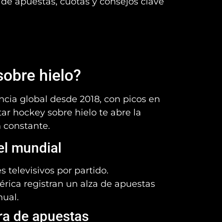
 de apuestas, cuotas y consejos clave
sobre hielo?
ncia global desde 2018, con picos en
r hockey sobre hielo te abre la
 constante.
el mundial
televisivos por partido.
ica registran un alza de apuestas
nual.
era de apuestas