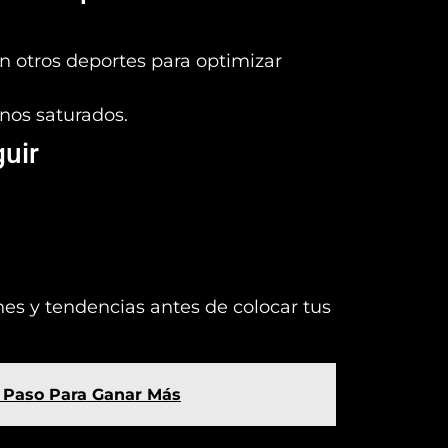
 otros deportes para optimizar
nos saturados.
guir
nes y tendencias antes de colocar tus
 Paso Para Ganar Más