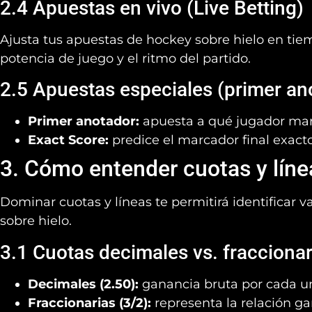
2.4 Apuestas en vivo (Live Betting)
Ajusta tus apuestas de hockey sobre hielo en tie
potencia de juego y el ritmo del partido.
2.5 Apuestas especiales (primer ano
Primer anotador:
apuesta a qué jugador mar
Exact Score:
predice el marcador final exacto
3. Cómo entender cuotas y líne
Dominar cuotas y líneas te permitirá identificar v
sobre hielo.
3.1 Cuotas decimales vs. fraccionar
Decimales (2.50):
ganancia bruta por cada u
Fraccionarias (3/2):
representa la relación g