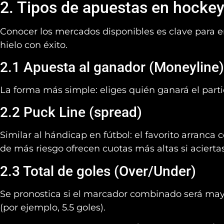
2. Tipos de apuestas en hockey
Conocer los mercados disponibles es clave para 
hielo con éxito.
2.1 Apuesta al ganador (Moneyline)
La forma más simple: eliges quién ganará el partid
2.2 Puck Line (spread)
Similar al hándicap en fútbol: el favorito arranca 
de más riesgo ofrecen cuotas más altas si aciertas
2.3 Total de goles (Over/Under)
Se pronostica si el marcador combinado será may
(por ejemplo, 5.5 goles).