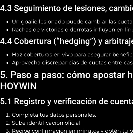
4.3 Seguimiento de lesiones, cambi
Un goalie lesionado puede cambiar las cuota
Rachas de victorias o derrotas influyen en lí
4.4 Cobertura (“hedging”) y arbitra
Haz coberturas en vivo para asegurar benefici
Aprovecha discrepancias de cuotas entre casas
5. Paso a paso: cómo apostar h
HOYWIN
5.1 Registro y verificación de cue
Completa tus datos personales.
Sube identificación oficial.
Recibe confirmación en minutos y obtén tu 