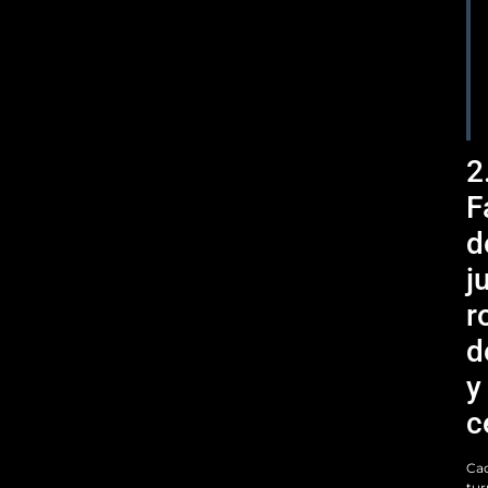
2
F
d
j
r
d
y
c
Ca
tu