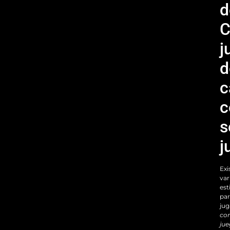
d
C
j
d
c
s
j
Exi
var
est
pa
jug
con
ju