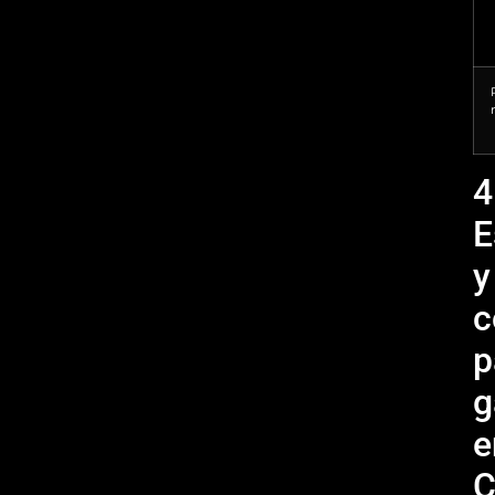
4
E
y
c
p
g
e
C