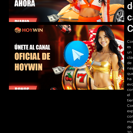
d
c
C
Con
es
un
clá
de
nai
qu
ha
ev
co
el
ti
Co
exp
co
má
de
20