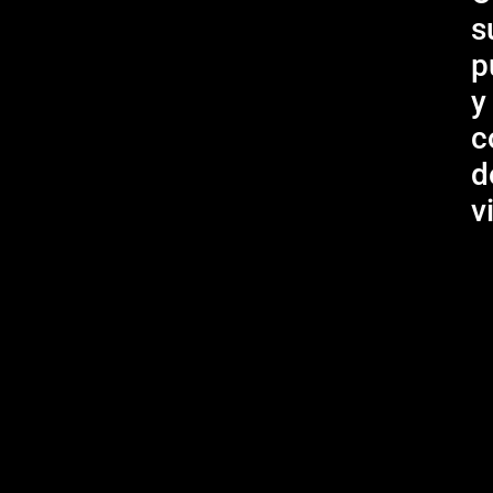
s
p
y
c
d
v