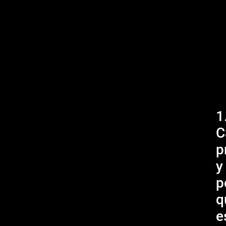
1
C
p
y
p
q
e