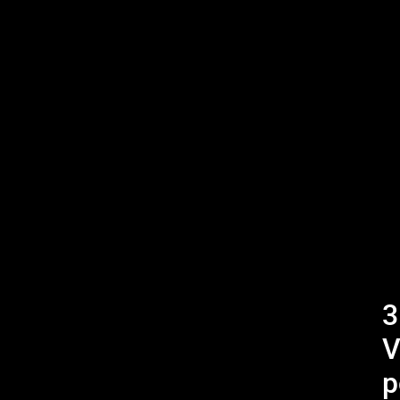
3
V
p