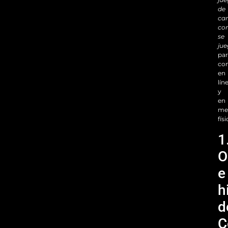
de
car
co
se
ju
pa
co
en
lín
y
en
me
físi
1
O
e
h
d
C