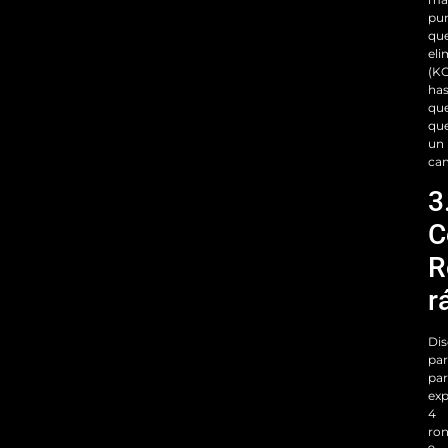
pun
qu
eli
(K
has
qu
qu
un
ca
3
C
R
r
Di
pa
par
exp
4
ron