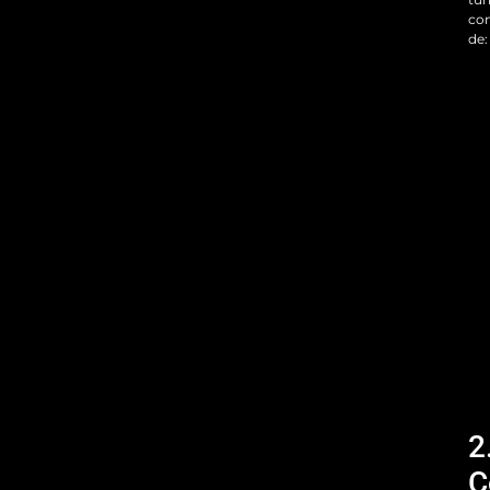
co
de:
2
C