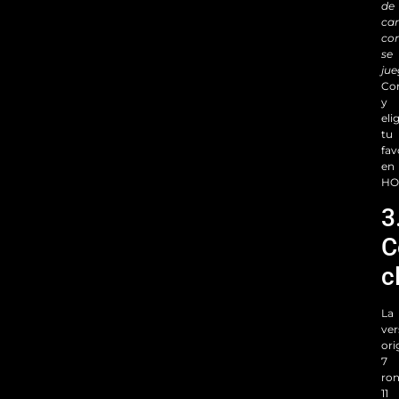
de
car
co
se
ju
Co
y
eli
tu
fav
en
HO
3
C
c
La
ver
ori
7
ron
11