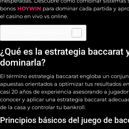
inesperadas. Descubre cómo combinar sistemas só
bonos
HOYWIN
para dominar cada partida y apr
el casino en vivo vs online.
Tabla de contenido
¿Qué es la estrategia baccarat 
dominarla?
El término estrategia baccarat engloba un conju
apuestas orientados a optimizar tus resultados e
casi 20 años de experiencia asesorando a jugador
conocer y aplicar una estrategia baccarat adecuad
de la casa y controlar tu bankroll.
Principios básicos del juego de bac