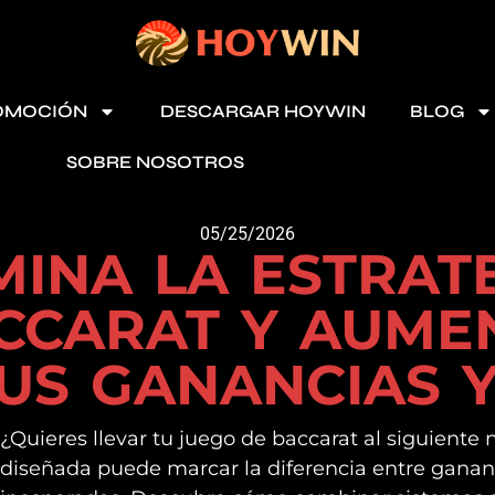
OMOCIÓN
DESCARGAR HOYWIN
BLOG
SOBRE NOSOTROS
05/25/2026
INA LA ESTRAT
CCARAT Y AUME
US GANANCIAS 
¿Quieres llevar tu juego de baccarat al siguiente 
diseñada puede marcar la diferencia entre ganan