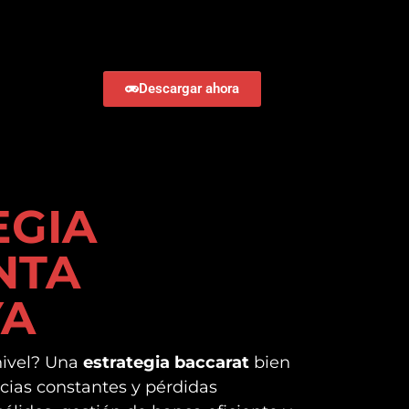
Descargar ahora
EGIA
NTA
YA
nivel? Una
estrategia baccarat
bien
cias constantes y pérdidas