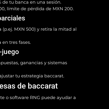
% de tu banca en una sesión.
0, límite de pérdida de MXN 200.
arciales
 (p.ej. MXN 500) y retira la mitad al
 en tres fases.
t-juego
apuestas, ganancias y sistemas
justar tu estrategia baccarat.
esas de baccarat
ate o software RNG puede ayudar a