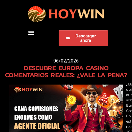
Descargar
ahora
DESCARGAR HOYWIN
06/02/2026
DESCUBRE EUROPA CASINO
COMENTARIOS REALES: ¿VALE LA PENA?
¿B
opi
aut
so
Eu
Ca
En
est
res
20