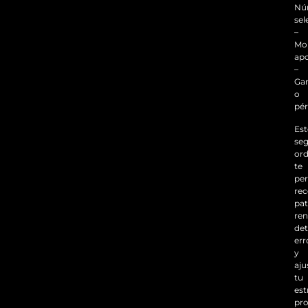
Nú
sel
–
Mo
ap
–
Ga
o
pér
Est
se
or
te
pe
re
pa
ren
det
err
y
aju
tu
est
pr