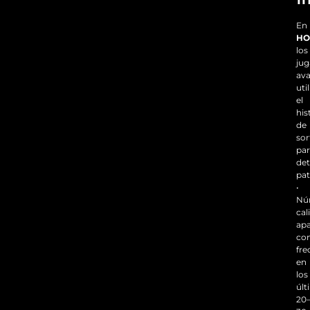
En
HO
los
jug
av
uti
el
his
de
sor
pa
det
pat
•
Nú
cal
ap
co
fre
en
los
últ
20