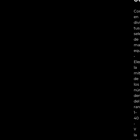
Con
en
div
tus
sel
de
ma
equ
•
Ele
la
mi
de
los
nú
de
del
ra
1–
40
•
Y
la