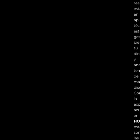
rea
est
en
apl
téc
est
ges
bie
tu
din
y
ana
ten
de
ma
dis
Co
la
exp
ac
en
HO
est
so
las