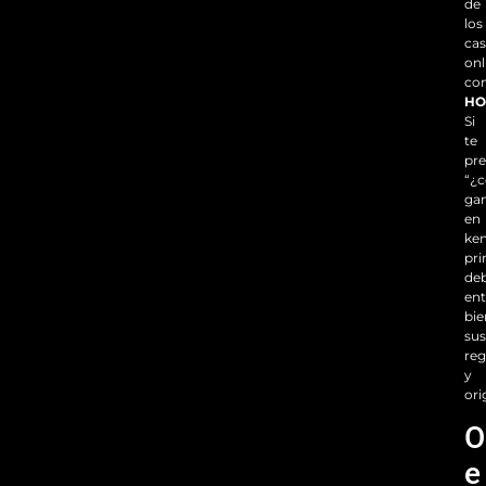
de
los
cas
onl
co
HO
Si
te
pr
“¿
ga
en
ken
pr
de
en
bie
sus
reg
y
ori
O
e