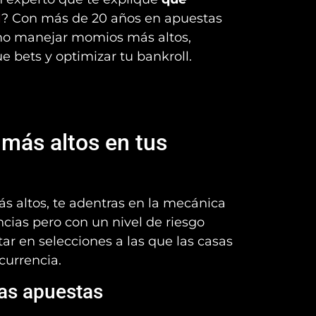
N
? Con más de 20 años en apuestas
ómo manejar momios más altos,
e bets y optimizar tu bankroll.
más altos en tus
s altos, te adentras en la mecánica
ias pero con un nivel de riesgo
ar en selecciones a las que las casas
currencia.
las apuestas