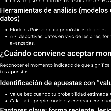
Lleva registro diario de tus resultados en HOY
Herramientas de análisis (modelos e
datos)
Modelos Poisson para pronósticos de goles.
API deportivas: datos en vivo de lesiones, fo
avanzadas.
¿Cuándo conviene aceptar mom
Reconocer el momento indicado de qué significa
tus apuestas.
Identificación de apuestas con “val
Value bet: cuando tu probabilidad estimada > 
Calcula tu propio modelo y compara con cu
Factores clave: forma reciente, les