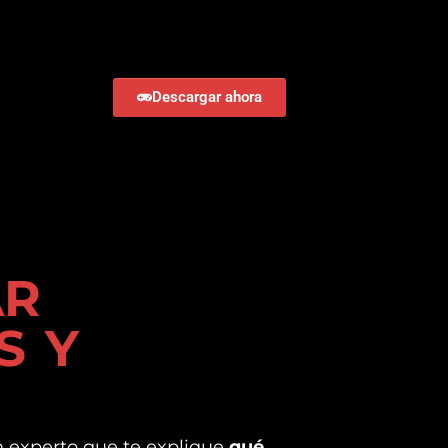
Descargar ahora
AR
S Y
n experto que te explique
qué