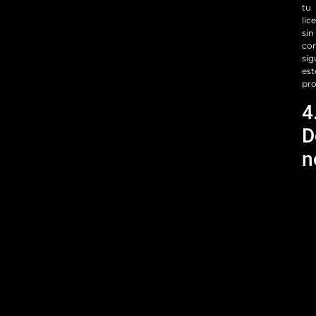
tu
lic
sin
con
sig
est
pro
4
D
n