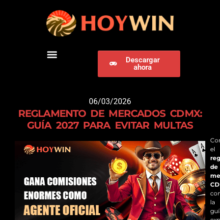
Descargar
ahora
DESCARGAR HOYWIN
06/03/2026
REGLAMENTO DE MERCADOS CDMX:
GUÍA 2027 PARA EVITAR MULTAS
Co
el
re
de
me
CD
co
la
guí
exp