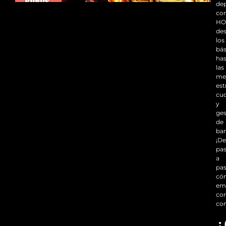
dep
co
HO
de
los
bás
has
las
me
est
cu
y
ges
de
ban
¡D
pa
a
pa
có
em
co
con
¿